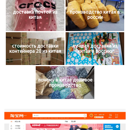
доставка почтой из
производство китая в
китая
россии
стоимость доставки
лучшая доставка из
контейнера 20 из китая
китая в россию
почему в китае дешевое
производство