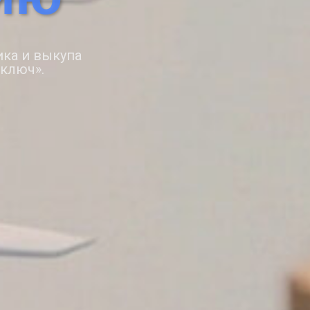
ика и выкупа
ключ».