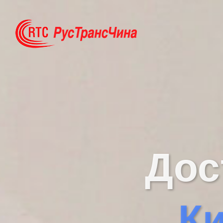
Дос
Ки