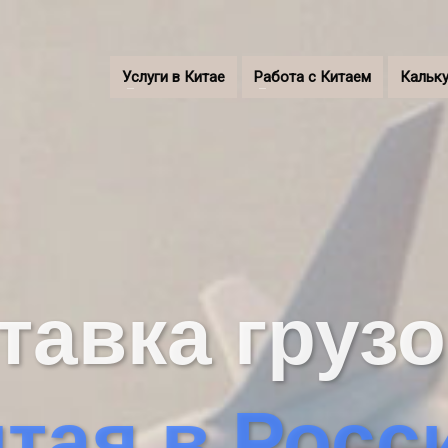
Услуги в Китае
Работа с Китаем
Кальку
тавка грузо
тая в Рос