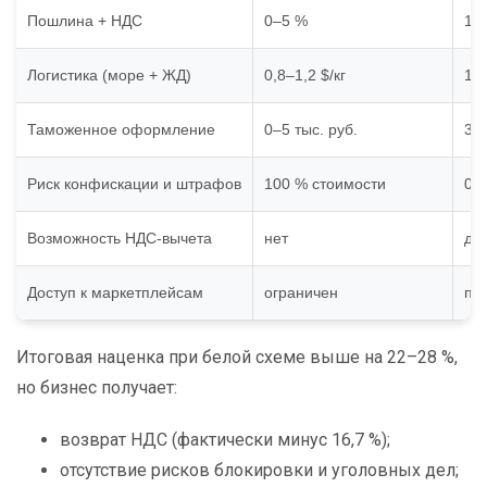
Пошлина + НДС
0–5 %
15
Логистика (море + ЖД)
0,8–1,2 $/кг
1,4
Таможенное оформление
0–5 тыс. руб.
35–
Риск конфискации и штрафов
100 % стоимости
0 
Возможность НДС-вычета
нет
да 
Доступ к маркетплейсам
ограничен
по
Итоговая наценка при белой схеме выше на 22–28 %,
но бизнес получает:
возврат НДС (фактически минус 16,7 %);
отсутствие рисков блокировки и уголовных дел;