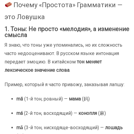
Почему «Простота» Грамматики —
это Ловушка
1. Тоны: Не просто «мелодия», а изменение
смысла
Я знаю, что тоны уже упоминались, но их сложность
часто недооценивают. В русском языке интонация
передает эмоцию. В китайском
тон меняет
лексическое значение слова
.
Пример, который я часто привожу, заказывая лапшу:
mā
(1-й тон, ровный) —
мама
(妈)
má
(2-й тон, восходящий) —
конопля
(麻)
mǎ
(3-й тон, нисходяще-восходящий) —
лошадь