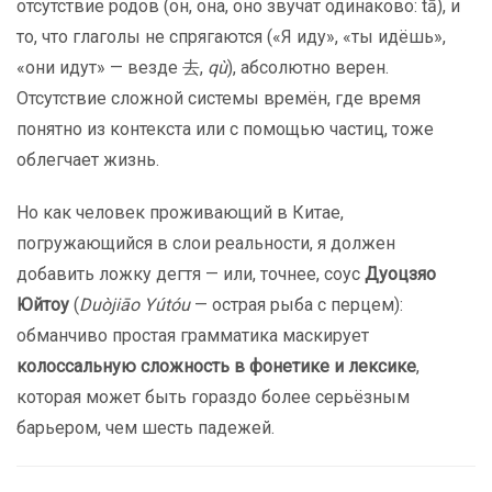
отсутствие родов (он, она, оно звучат одинаково: tā), и
то, что глаголы не спрягаются («Я иду», «ты идёшь»,
«они идут» — везде 去,
qù
), абсолютно верен.
Отсутствие сложной системы времён, где время
понятно из контекста или с помощью частиц, тоже
облегчает жизнь.
Но как человек проживающий в Китае,
погружающийся в слои реальности, я должен
добавить ложку дегтя — или, точнее, соус
Дуоцзяо
Юйтоу
(
Duòjiāo Yútóu
— острая рыба с перцем):
обманчиво простая грамматика маскирует
колоссальную сложность в фонетике и лексике
,
которая может быть гораздо более серьёзным
барьером, чем шесть падежей.