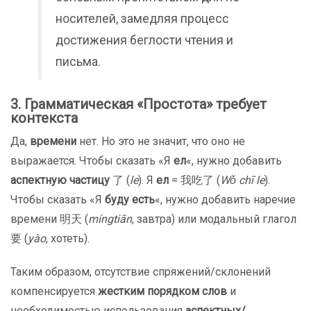
носителей, замедляя процесс
достижения беглости чтения и
письма.
3. Грамматическая «Простота» требует
контекста
Да,
времени
нет. Но это не значит, что оно не
выражается. Чтобы сказать «Я
ел
«, нужно добавить
аспектную частицу
了 (
le
). Я
ел
= 我吃了 (
Wǒ chī le
).
Чтобы сказать «Я
буду есть
«, нужно добавить наречие
времени 明天 (
míngtiān
, завтра) или модальный глагол
要 (
yào
, хотеть).
Таким образом, отсутствие спряжений/склонений
компенсируется
жестким порядком слов
и
необходимостью использования
аспектных/