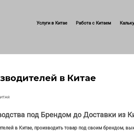
Услуги в Китае
Работа с Китаем
Кальку
зводителей в Китае
КИТАЯ
одства под Брендом до Доставки из К
елей в Китае, производить товар под своим брендом, выку