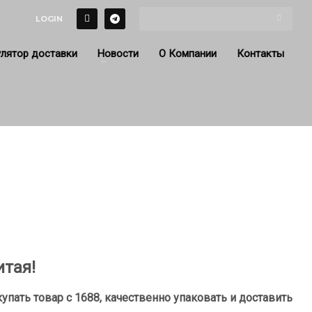
LOGIN
лятор доставки
Новости
О Компании
Контакты
итая!
пать товар с 1688, качественно упаковать и доставить