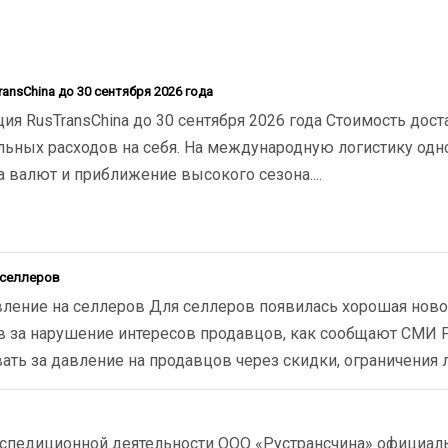
ransChina до 30 сентября 2026 года
ция RusTransChina до 30 сентября 2026 года Стоимость дос
ельных расходов на себя. На международную логистику одн
а валют и приближение высокого сезона....
 селлеров
вление на селлеров Для селлеров появилась хорошая ново
в за нарушение интересов продавцов, как сообщают СМИ Р
ь за давление на продавцов через скидки, ограничения ли
экспедиционной деятельности ООО «Рустрансчина» официал