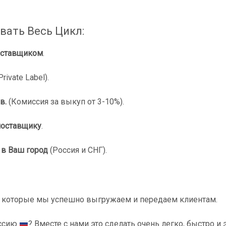
ать Весь Цикл:
оставщиком
.
Private Label).
в.
(Комиссия за выкуп от 3-10%).
поставщику
.
 в Ваш город
(Россия и СНГ).
я, которые мы успешно выгружаем и передаем клиентам.
ссию
? Вместе с нами это сделать очень легко, быстро и