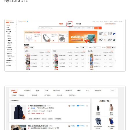
буквой «г»