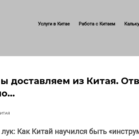
Услуги в Китае
Работа с Китаем
Кальку
 доставляем из Китая. Отве
но…
КИТАЯ
лук: Как Китай научился быть «инстр