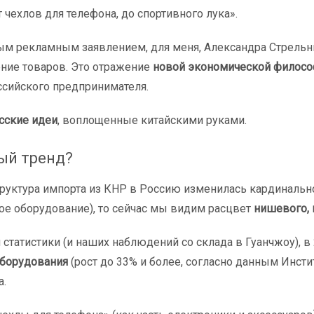
 чехлов для телефона, до спортивного лука».
ным рекламным заявлением, для меня, Александра Стрельн
ение товаров. Это отражение
новой экономической филос
ссийского предпринимателя.
сские идеи
, воплощенные китайскими руками.
вый тренд?
а структура импорта из КНР в Россию изменилась кардиналь
ое оборудование), то сейчас мы видим расцвет
нишевого, 
татистики (и наших наблюдений со склада в Гуанчжоу), в
борудования
(рост до 33% и более, согласно данным Инсти
а.