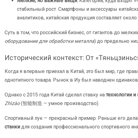
Мелкие, но важные вещи:
Категории, куда входят «
стабильный рост. Смартфоны и аксессуары китайски
аналитиков, китайская продукция составляет около
Суть в том, что российский бизнес, от гигантов до мелк
оборудование для обработки металла
) до предельно ни
Исторический контекст: От «Тяньцзиньс
Когда я впервые приехал в Китай, это был мир, где пра
однотипного товара. Рынок в Иу был наводнен одинако
Однако с 2015 года Китай сделал ставку на
технологии и
Zhìzào
(智能制造 — умное производство).
Спортивный лук — прекрасный пример. Раньше его дела
станки
для создания профессионального спортивного инв