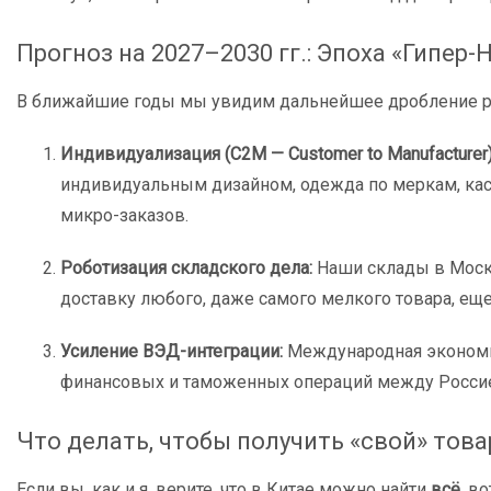
Прогноз на 2027–2030 гг.: Эпоха «Гипер
В ближайшие годы мы увидим дальнейшее дробление р
Индивидуализация (C2M — Customer to Manufacturer)
индивидуальным дизайном, одежда по меркам, каст
микро-заказов.
Роботизация складского дела:
Наши склады в Москв
доставку любого, даже самого мелкого товара, ещ
Усиление ВЭД-интеграции:
Международная экономич
финансовых и таможенных операций между Россие
Что делать, чтобы получить «свой» това
Если вы, как и я, верите, что в Китае можно найти
всё
, в