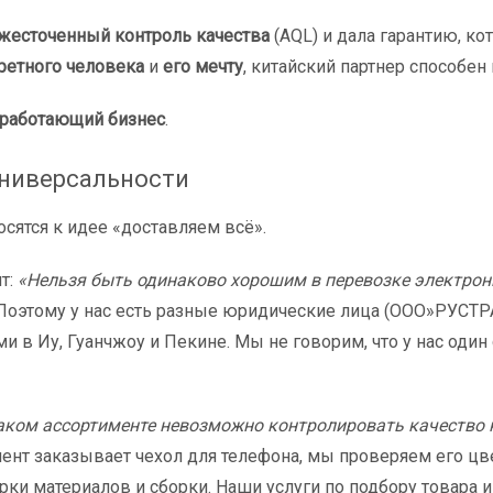
жесточенный контроль качества
(AQL) и дала гарантию, к
ретного человека
и
его мечту
, китайский партнер способен
работающий бизнес
.
универсальности
сятся к идее «доставляем всё».
т:
«Нельзя быть одинаково хорошим в перевозке электрон
 Поэтому у нас есть разные юридические лица (ООО»РУС
 в Иу, Гуанчжоу и Пекине. Мы не говорим, что у нас один 
аком ассортименте невозможно контролировать качество
лиент заказывает чехол для телефона, мы проверяем его ц
рки материалов и сборки. Наши услуги по подбору товара и