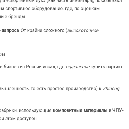
) и «спортивный лук» (как часть инвентаря), показывают
на спортивное оборудование, где, по оценкам
дные бренды.
 запроса
. От крайне сложного (
высокоточное
ра
ов бизнес из России искал, где
подешевле
купить партию
шленность, то есть простое производство) к
Zhìnéng
 фабрики, использующие
композитные материалы и ЧПУ-
и этом доступен.