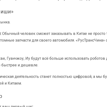
-Ниши»
ынка.
:
Обычный человек сможет заказывать в Китае не просто 
омные запчасти для своего автомобиля. «РусТрансЧина» 
е, Гуанчжоу, Иу будут всё больше использовать роботов д
е быстрее и дешевле.
еская деятельность станет полностью цифровой, а мы б
й и Китаем.
р
от ваш первый шаг: