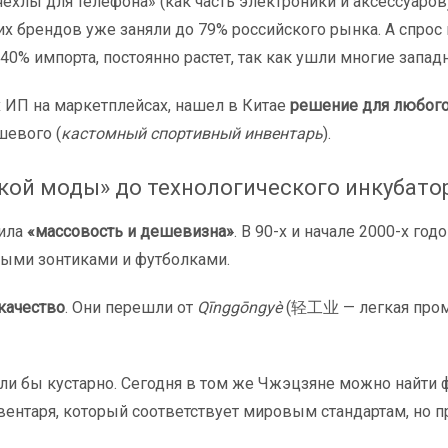
чехлы для телефона» (как часть электроники и аксессуаров
х брендов уже заняли до 79% российского рынка. А спрос 
 40% импорта, постоянно растет, так как ушли многие запа
их ИП на маркетплейсах, нашел в Китае
решение для любого
шевого (
кастомный спортивный инвентарь
).
кой моды» до технологического инкубато
вила
«массовость и дешевизна»
. В 90-х и начале 2000-х год
выми зонтиками и футболками.
 качество
. Они перешли от
Qīnggōngyè
(轻工业 — легкая промы
ли бы кустарно. Сегодня в том же Чжэцзяне можно найти
ентаря, который соответствует мировым стандартам, но пр