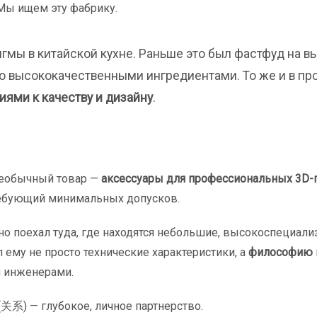
 Мы ищем эту фабрику.
дигмы в китайской кухне. Раньше это был фастфуд на 
о высококачественными ингредиентами. То же и в пр
ями к качеству и дизайну
.
 необычный товар —
аксессуары для профессиональных 3D-
ребующий минимальных допусков.
но поехал туда, где находятся небольшие, высокоспециал
л ему не просто технические характеристики, а
философию 
и инженерами.
(关系) — глубокое, личное партнерство.