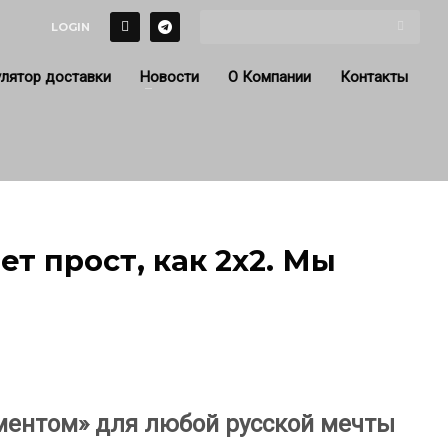
LOGIN
лятор доставки
Новости
О Компании
Контакты
т прост, как 2х2. Мы
ументом» для любой русской мечты